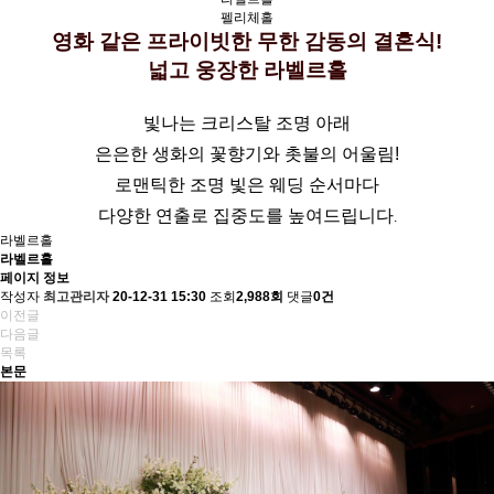
펠리체홀
영화 같은 프라이빗한 무한 감동의 결혼식!
넓고 웅장한 라벨르홀
빛나는 크리스탈 조명 아래
은은한 생화의 꽃향기와 촛불의 어울림!
로맨틱한 조명 빛은 웨딩 순서마다
다양한 연출로 집중도를 높여드립니다
.
라벨르홀
라벨르홀
페이지 정보
작성자
최고관리자
20-12-31 15:30
조회
2,988회
댓글
0건
이전글
다음글
목록
본문