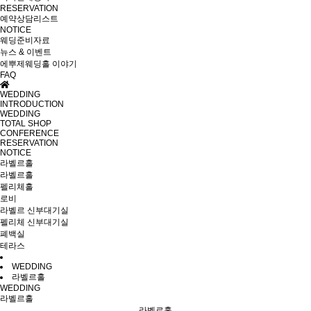
RESERVATION
예약상담리스트
NOTICE
웨딩준비자료
뉴스 & 이벤트
에뿌제웨딩홀 이야기
FAQ
WEDDING
INTRODUCTION
WEDDING
TOTAL SHOP
CONFERENCE
RESERVATION
NOTICE
라벨르홀
라벨르홀
펠리체홀
로비
라벨르 신부대기실
펠리체 신부대기실
폐백실
테라스
WEDDING
라벨르홀
WEDDING
라벨르홀
라벨르홀