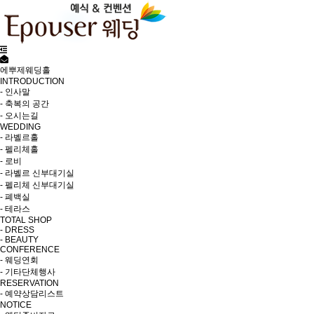
에뿌제웨딩홀
INTRODUCTION
- 인사말
- 축복의 공간
- 오시는길
WEDDING
- 라벨르홀
- 펠리체홀
- 로비
- 라벨르 신부대기실
- 펠리체 신부대기실
- 폐백실
- 테라스
TOTAL SHOP
- DRESS
- BEAUTY
CONFERENCE
- 웨딩연회
- 기타단체행사
RESERVATION
- 예약상담리스트
NOTICE