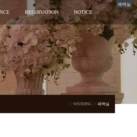
폐백실
NCE
RESERVATION
NOTICE
회
예약상담리스트
웨딩준비자료
행사
뉴스 & 이벤트
에뿌제웨딩홀 이야기
FAQ
WEDDING
폐백실