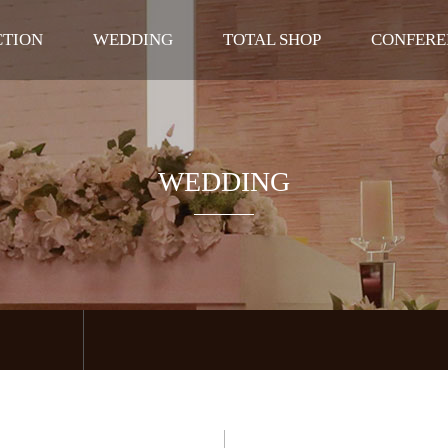
CTION
WEDDING
TOTAL SHOP
CONFERE
말
라벨르홀
DRESS
웨딩연
공간
펠리체홀
BEAUTY
기타단체
길
로비
WEDDING
라벨르 신부대기실
펠리체 신부대기실
폐백실
테라스