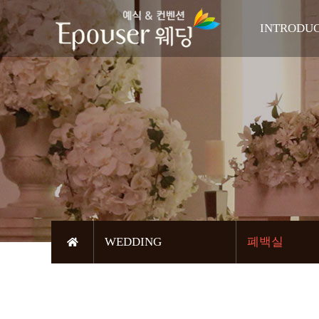
INTRODU
인사
축복의 
오시는
WEDDING
폐백실