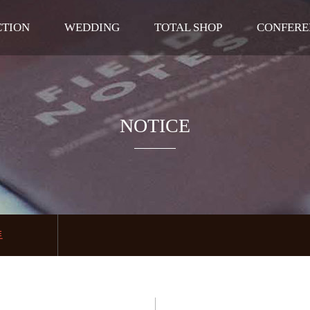
CTION
WEDDING
TOTAL SHOP
CONFERE
말
라벨르홀
DRESS
웨딩연
공간
펠리체홀
BEAUTY
기타단체
길
로비
NOTICE
라벨르 신부대기실
펠리체 신부대기실
폐백실
테라스
트