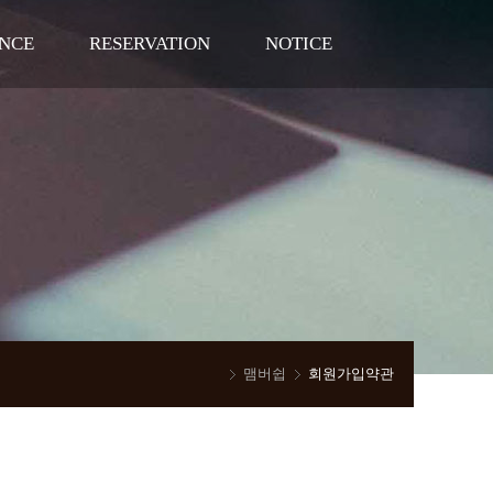
NCE
RESERVATION
NOTICE
회
예약상담리스트
웨딩준비자료
행사
뉴스 & 이벤트
에뿌제웨딩홀 이야기
FAQ
맴버쉽
회원가입약관