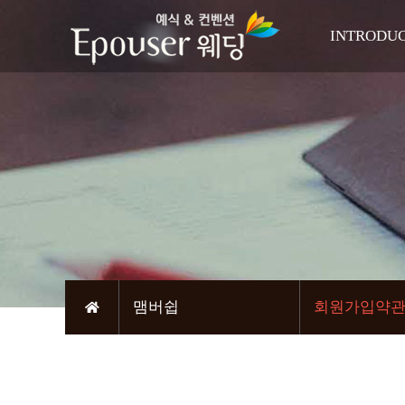
INTRODU
인사
축복의 
오시는
맴버쉽
회원가입약