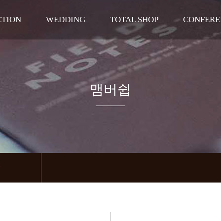
CTION
WEDDING
TOTAL SHOP
CONFERE
말
라벨르홀
DRESS
웨딩연
공간
펠리체홀
BEAUTY
기타단체
길
로비
맴버쉽
라벨르 신부대기실
펠리체 신부대기실
폐백실
테라스
관